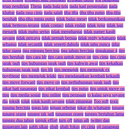
tetap pendirian
Thena
tiada hala tuju
tiada kad pengenalan
tiada
khabar
tiada rasa cinta
tiada salah
tiba tiba
tiba tiba putus
tiba-tiba
berubah
tiba-tiba minta putus
tidak balas mesej
tidak berkomunikasi
tidak berterus-terang
tidak contact
tidak endah
tidak jujur
tidak lagi
menarik
tidak mahu serius
tidak menghargai
tidak pamer kasih
sayang
tidak percaya
tidak pernah bersua
tidak reply whatsapp
tidak
sebagus
tidak secantik
tidak seperti dahulu
tidak tahu punca
tidur
tidur siang
tiga minggu bercinta
tiga tahun bercinta
tingakatan 4
tips
tips berubah
tips cara ldr
tips cara untuk move on
tips cinta
tips cinta
jarak jauh
tips hubungan jarak jauh
tips kahwin awal
tips kekalkan
hubungan jarak jauh
tips ldr
tips memujuk
tips memujuk ex
boyfriend
tips memujuk lelaki
tips mendapatkan kembali kekasih
tips move forward
tips move on
tips perhubungan jarak jauh
tips
pikat hati pasangan
tips pikat kembali
tips putus
tips untuk move on
tipu
tipu media sosial
tipu online
tipu perasaan
to kalau saya sayang
dia
toksik
tolak
tolak kasih sayang
tolak pinangan
Too soft
toxic
trauma bercinta
tugas lain
tujuan sebenar
tukar dp whatsapp
tunang
tunang orang
tunang tak jadi
tunangan orang
tunggu bertahun lama
tunggu dua tahun
tunjuk effort
turn off
tutup aib
twitter dan
instagram lain
uabh sikap
ubah
ubah fokus
uji cinta
uji pasangan