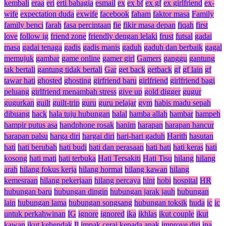
kembali
eraa
eri
erti bahagia
esmail
ex
ex bf
ex gf
ex girlfriend
ex-
wife
expectation duda
exwife
facebook
faham
faktor masa
Family
family benci
farah
fasa percintaan
fie
fikir masa depan
fiqah
first
love
follow ig
friend zone
friendly dengan lelaki
frust
futsal
gadai
masa
gadai tenaga
gadis
gadis manis
gaduh
gaduh dan berbaik
gagal
memujuk
gambar
game online
gamer girl
Gamers
ganggu
gantung
tak bertali
gantung tidak bertali
Gar
get back
getback
gf
gf lain
gf
tawar hati
ghosted
ghosting
girfriend baru
girlfriend
girlfriend bagi
peluang
girlfriend menambah stress
give up
gold digger
gugur
gugurkan
guilt
guilt-trip
guru
guru pelajar
gym
habis madu sepah
dibuang
hack
hala tuju hubungan
halal
hamba allah
hambar
hampeh
hampir putus asa
handphone rosak
hanim
harapan
harapan hancur
harapan palsu
harga diri
hargai diri
hari-hari gaduh
Harith
hasutan
hati
hati berubah
hati budi
hati dan perasaan
hati hati
hati keras
hati
kosong
hati mati
hati terbuka
Hati Tersakiti
Hati Tisu
hilang
hilang
arah
hilang fokus kerja
hilang hormat
hilang kawan
hilang
kemesraan
hilang pekerjaan
hilang percaya
hint
hobi
hospital
HR
hubungan baru
hubungan dingin
hubungan jarak jauh
hubungan
lain
hubungan lama
hubungan songsang
hubungan toksik
huda
ic
ic
untuk perkahwinan
IG
ignore
ignored
ika
ikhlas
ikut couple
ikut
kawan
ikut kehendak
Il
impak cerai kepada anak
improve diri
ina