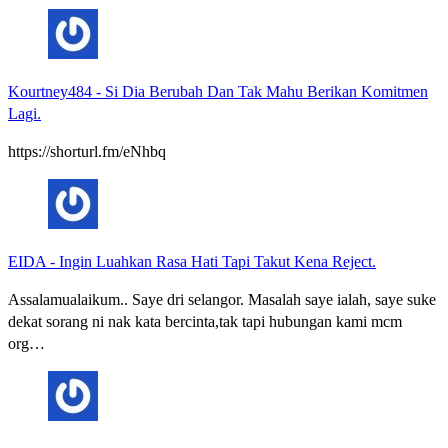
Kourtney484
-
Si Dia Berubah Dan Tak Mahu Berikan Komitmen
Lagi.
https://shorturl.fm/eNhbq
EIDA
-
Ingin Luahkan Rasa Hati Tapi Takut Kena Reject.
Assalamualaikum.. Saye dri selangor. Masalah saye ialah, saye suke
dekat sorang ni nak kata bercinta,tak tapi hubungan kami mcm
org…