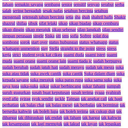
faham
semakin sayang
sembang
senior
sensitif
senyap
serabut
serba
salah
sering bergaduh
sesak nafas
setahun bercinta
setahun
mengenali
setengah tahun bercinta
setia
sha
shah
shahril hafis
Shakir
shazrul
shifaa
sibuk
sifat lelaki
sikap
sikap biadap
sikap cemburu
sikap dingin
sikap merajuk
sikap sebenar
silap langkah
silap sendiri
simpan perasaan
single
Siska
siti
sms
sofia
Sofree
solat doa
sombong
sorok
start over
status hubungan
status whatsapp
status
whatsapp unmention
stay
Stella
straight to the point
stress
stress
kerja
strict
student syok kat cikgu
suami duda
suami isteri
suami
muda
suami orang
suami orang lain
suami tiada ic
sudah berpunya
sudah berubah
sudah jatuh hati
sudah merayu
sudah tak mesra
suka
suka atau tidak
suka awek cantik
suka cantik
Suka dalam diam
suka
kepada sayang
suka merajuk
suka paras rupa
suka sama suka
suka
saya juga
suka-suka
sukar
sukar berbincang
sukar fahami
sumpah
suruh gugurkan
susah buat keputusan
susah terima
syaaa
syahirah
syed afiq
syirag
syok sendiri
tackle
Tajman
tak angkat call
tak bagi
perhatian
tak balas chat
tak balas mesej
tak berbalas
tak berminat
tak
bersedia kahwin
tak boleh lupa
tak boleh terima
tak cukup duit
tak
dihargai
tak dihiraukan
tak endah
tak faham
tak hargai
tak kahwin
tak kesampaian
tak lagi memujuk
tak lakud
tak layan
tak lepaskan