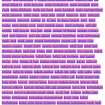
ingat dekat ex
ingin bercinta
ingin berkahwin
ingin berubah
ingin
clash
ingin difahami
ingin get back
ingin kembali
ingin memperisteri
ingin menguji
ingin putus
ingin tahu
ingrid
innocent
insaf
insecure
instagram
introvert
iqahisa
ira
isi hati
isi masa lapang
isteri
isteri
kedua
isteri minta cerai
isteri mintak putus
isteri pertama
jadi diri
sendiri
Jadi kawan
jaga hati
janda
jangan berharap
jangan contact
janji
janji kahwin
janji tak ulangi
jantung berdebar
jarak hubungan
jarak jauh
jarak umur
jarang berhubung
jarang call
jarang chat
jarang contact
jarang reply
jarang sependapat
jatuh hati
jatuh hati
dengan cikgu
jauh hati
jejaka
jeles
jinjang pelamin
jiwa kacau
jodoh
Jodoh aturan keluarga
jodoh baru
jodoh tak kemana
jual mahal
juejue
jujur
jumpa di luar
jumpa orang baru
junior
kacau
kahwin
kahwin awal
kahwin duda
kahwin lagi
kahwin lewat
kahwin masa
belajar
kahwin muda
kakak angkat
kakak tak suka
kaki saiko
kaku
kandungan
kantoi
kantoi curang
kantoi video call
kasih pensayrah
kata putus
kawan
kawan biasa
kawan makan kawan
kawan rapat
kawan sekerja
kawan semua dah ada pasangan
kayu tiga
kebudakan
kecewa
kecewa dengan kisah silam
kecik hati
kedana
kedua atau
ketiga
kehilangan
keinginan berpasangan
kejar cinta
kekal
berhubung
kekal setia lepas terlanjur
kekalkan hubungan jarak jauh