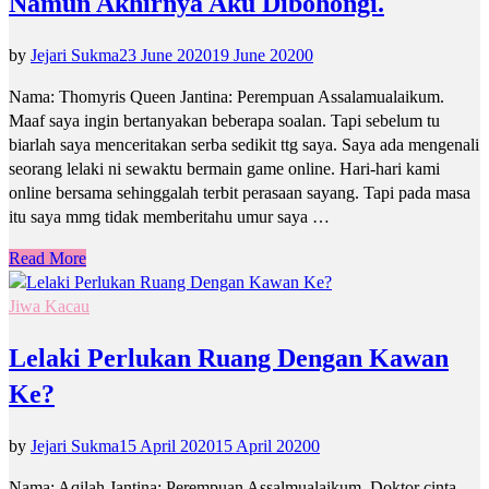
Namun Akhirnya Aku Dibohongi.
by
Jejari Sukma
23 June 2020
19 June 2020
0
Nama: Thomyris Queen Jantina: Perempuan Assalamualaikum.
Maaf saya ingin bertanyakan beberapa soalan. Tapi sebelum tu
biarlah saya menceritakan serba sedikit ttg saya. Saya ada mengenali
seorang lelaki ni sewaktu bermain game online. Hari-hari kami
online bersama sehinggalah terbit perasaan sayang. Tapi pada masa
itu saya mmg tidak memberitahu umur saya …
Read More
Jiwa Kacau
Lelaki Perlukan Ruang Dengan Kawan
Ke?
by
Jejari Sukma
15 April 2020
15 April 2020
0
Nama: Aqilah Jantina: Perempuan Assalmualaikum. Doktor cinta,