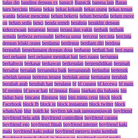
balas dm
banding dengan ex
bangcij
Bangcik
bangsa lain
Baran
baru bercinta
bbiana
bekas
bekas kekasih
bekas orang
bekas teman
wanita
belajar mencintai
belum bekerja
belum bersedia
belum move
on
belum sedia
benci
benda remeh
berahsia
berakhir dengan
kekecewaan
berangan
berani
berani dan yakin
berbaik
berbaik
semula
berbeza personaliti
berbeza umur
bercerai
bercinta
bercinta
dengan lelaki orang
berdamai
berdegup
berdiam diri
berdosa
bergaduh
bergelumang dengan dosa
berharap
berhati hati
beri masa
beri peluang
beri peluang memikat hati
beri ruang
berjumpa
berkahwin
berkasar
berkawan
berkenalan
berpendidikan
berpisah
bersabar
bersalah
bersangka baik
bersungguh
bertaubat
bertepuk
sebelah tangan
berterus terang
bertolak ansur
bertunang
berubah
berubah arah
berubah hati
berulang
bf
bf curang
bf kecewa
bf main
bf menipu
bf tawar hati
bf tinggal
Biana
biarkan dia bahagia
bin
hidup baru
bincang
Bingung
bini
bini minta cerai
block
block
Facebook
block fb
block ig
block instagram
block twitter
block
whatsApp
blur
boleh ke
boyfren tak nak tanggungjawab
boyfriend
boyfriend bela adik
Boyfriend controlling
boyfriend curang
boyfriend ego
boyfriend fitnah
boyfriend internet
boyfriend kaki
maki
boyfriend kaki pukul
boyfriend merayu ingin kembali
Boyfriend pernah check in dengan ex
boyfriend social media