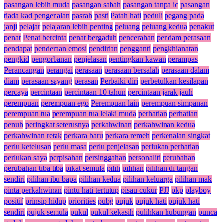
pasangan lebih muda
pasangan sabah
pasangan tanpa ic
pasangan
tiada kad pengenalan
pasrah
pasti
Patah hati
peduli
pegang pada
janji
pelajar
pelajaran lebih penting
peluang
peluang kedua
penakut
penat
Penat bercinta
penat bergaduh
pencerahan
pendam perasaan
pendapat
penderaan emosi
pendirian
pengganti
pengkhianatan
pengkid
pengorbanan
penjelasan
pentingkan kawan
perampas
Perancangan
perangai
perasaan
perasaan bersalah
perasaan dalam
diam
perasaan sayang
perasan
Perbaiki diri
perbetulkan kesilapan
percaya
percintaan
percintaan 10 tahun
percintaan jarak jauh
perempuan
perempuan ego
Perempuan lain
perempuan simpanan
perempuan tua
perempuan tua lelaki muda
perhatian
perhatian
penuh
peringkat seterusnya
perkahwinan
perkahwinan kedua
perkahwinan retak
perkara baru
perkara remeh
perkenalan singkat
perlu ketelusan
perlu masa
perlu penjelasan
perlukan perhatian
perlukan saya
perpisahan
persinggahan
personaliti
perubahan
perubahan tiba tiba
pikat semula
pilih
pilihan
pilihan di tangan
sendiri
pilihan ibu bapa
pilihan kedua
pilihan keluarga
pilihan mak
pinta perkahwinan
pintu hati tertutup
pisau cukur
PJJ
pkp
playboy
positif
prinsip hidup
priorities
pubg
pujuk
pujuk hati
pujuk hati
sendiri
pujuk semula
pukul
pukul kekasih
pulihkan hubungan
punca