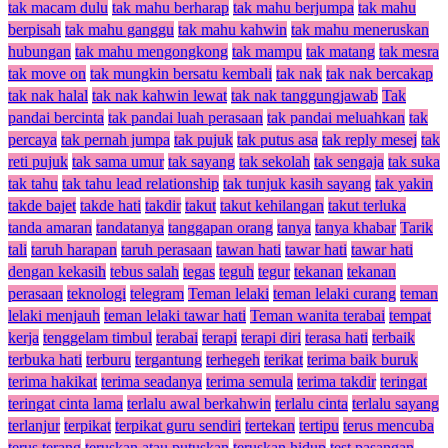
tak macam dulu
tak mahu berharap
tak mahu berjumpa
tak mahu
berpisah
tak mahu ganggu
tak mahu kahwin
tak mahu meneruskan
hubungan
tak mahu mengongkong
tak mampu
tak matang
tak mesra
tak move on
tak mungkin bersatu kembali
tak nak
tak nak bercakap
tak nak halal
tak nak kahwin lewat
tak nak tanggungjawab
Tak
pandai bercinta
tak pandai luah perasaan
tak pandai meluahkan
tak
percaya
tak pernah jumpa
tak pujuk
tak putus asa
tak reply mesej
tak
reti pujuk
tak sama umur
tak sayang
tak sekolah
tak sengaja
tak suka
tak tahu
tak tahu lead relationship
tak tunjuk kasih sayang
tak yakin
takde bajet
takde hati
takdir
takut
takut kehilangan
takut terluka
tanda amaran
tandatanya
tanggapan orang
tanya
tanya khabar
Tarik
tali
taruh harapan
taruh perasaan
tawan hati
tawar hati
tawar hati
dengan kekasih
tebus salah
tegas
teguh
tegur
tekanan
tekanan
perasaan
teknologi
telegram
Teman lelaki
teman lelaki curang
teman
lelaki menjauh
teman lelaki tawar hati
Teman wanita terabai
tempat
kerja
tenggelam timbul
terabai
terapi
terapi diri
terasa hati
terbaik
terbuka hati
terburu
tergantung
terhegeh
terikat
terima baik buruk
terima hakikat
terima seadanya
terima semula
terima takdir
teringat
teringat cinta lama
terlalu awal berkahwin
terlalu cinta
terlalu sayang
terlanjur
terpikat
terpikat guru sendiri
tertekan
tertipu
terus mencuba
terus terang
teruskan atau putuskan
teruskan hidup
test pasangan