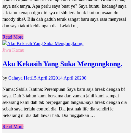
saya nak tanya. Apa perlu saya buat ye? Saya buntu, kadang² saya
tak tahu kenapa dgn diri sya ni sbb terlalu nk ikutkn prsaan dn
moody tiba². Bila dah gaduh teruk sangat baru saya rasa menyesal
dan saya takut kehilangan dia. Lelaki ni, …
Read More
Jiwa Kacau
Aku Kekasih Yang Suka Mengongkong.
by
Cahaya Hati
15 April 2020
14 April 2020
0
Nama: Sabila Jantina: Perempuan Saya baru saja break dengan bf
saya. Dah 3 tahun kami bersama dari zaman jahil kami sampai
sekarang kami dah tak berpegangan tangan.Saya break dengan dia
sebab saya terlalu control dia. Dia just nak life dia sendiri je.
Sekarang ni dia dah tawar hati. Dia tinggalkan …
Read More