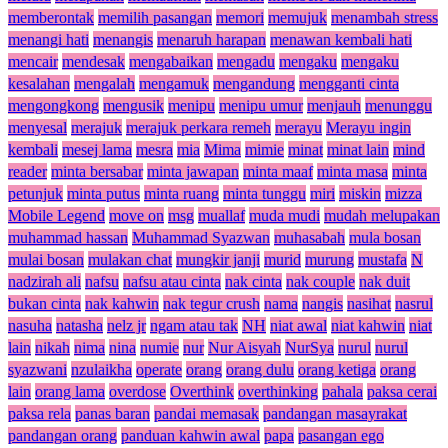
memberontak
memilih pasangan
memori
memujuk
menambah stress
menangi hati
menangis
menaruh harapan
menawan kembali hati
mencair
mendesak
mengabaikan
mengadu
mengaku
mengaku
kesalahan
mengalah
mengamuk
mengandung
mengganti cinta
mengongkong
mengusik
menipu
menipu umur
menjauh
menunggu
menyesal
merajuk
merajuk perkara remeh
merayu
Merayu ingin
kembali
mesej lama
mesra
mia
Mima
mimie
minat
minat lain
mind
reader
minta bersabar
minta jawapan
minta maaf
minta masa
minta
petunjuk
minta putus
minta ruang
minta tunggu
miri
miskin
mizza
Mobile Legend
move on
msg
muallaf
muda mudi
mudah melupakan
muhammad hassan
Muhammad Syazwan
muhasabah
mula bosan
mulai bosan
mulakan chat
mungkir janji
murid
murung
mustafa
N
nadzirah ali
nafsu
nafsu atau cinta
nak cinta
nak couple
nak duit
bukan cinta
nak kahwin
nak tegur crush
nama
nangis
nasihat
nasrul
nasuha
natasha
nelz jr
ngam atau tak
NH
niat awal
niat kahwin
niat
lain
nikah
nima
nina
numie
nur
Nur Aisyah
NurSya
nurul
nurul
syazwani
nzulaikha
operate
orang
orang dulu
orang ketiga
orang
lain
orang lama
overdose
Overthink
overthinking
pahala
paksa cerai
paksa rela
panas baran
pandai memasak
pandangan masayrakat
pandangan orang
panduan kahwin awal
papa
pasangan ego