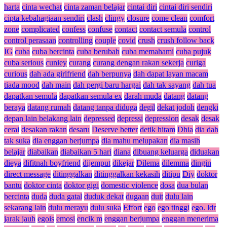
harta
cinta wechat
cinta zaman belajar
cintai diri
cintai diri sendiri
cipta kebahagiaan sendiri
clash
clingy
closure
come clean
comfort
zone
complicated
confess
confuse
contact
contact semula
control
control perasaan
controlling
couple
covid
crush
crush follow back
IG
cuba
cuba bercinta
cuba berubah
cuba memahami
cuba pujuk
cuba serious
cuniey
curang
curang dengan rakan sekerja
curiga
curious
dah ada girlfriend
dah berpunya
dah dapat layan macam
tiada mood
dah main
dah pergi baru hargai
dah tak sayang
dah tua
dapatkan semula
dapatkan semula ex
darah muda
datang
datang
beraya
datang rumah
datang tanpa diduga
degil
dekat jodoh
dengki
depan lain belakang lain
depressed
depressi
depression
desak
desak
cerai
desakan rakan
desaru
Deserve better
detik hitam
Dhia
dia dah
tak suka
dia enggan berjumpa
dia mahu melupakan
dia masih
belajar
diabaikan
diabaikan 5 hari
diana
dibuang keluarga
diduakan
dieya
difitnah boyfriend
dijemput
dikejar
Dilema
dilemma
dingin
direct message
ditinggalkan
ditinggalkan kekasih
ditipu
Diy
doktor
bantu
doktor cinta
doktor gigi
domestic violence
dosa
dua bulan
bercinta
duda
duda gatal
duduk dekat
dugaan
duit
dulu lain
sekarang lain
dulu merayu
dulu suka
Effort
ego
ego tinggi
ego. ldr
jarak jauh
egois
emosi
encik m
enggan berjumpa
enggan menerima