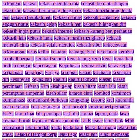
kekangan
kekasih
kekasih beralih cinta
kekasih bercinta dengan
lelaki lain
kekasih berhubung dengan ex
kekasih berhubung lelaki
lain
kekasih berubah hati
Kekasih comel
kekasih contact ex
kekasih
enggan putus
kekasih gelap
kekasih hati
kekasih hilangkan diri
kekasih ingin putus
kekasih internet
kekasih kurang beri perhatian
kekasih lain
kekasih lama
kekasih masih mengharap
kekasih
menguji cinta
kekasih selalu merajuk
kekasih siber
kekecewaan
kekurangan
kelas
keliru
keluarga
keluarga baru
kemahuan
kembali
kembali berpaut
kembali semula
kena buang kerja
kenal
kenal hati
budi
kenangan
kepercayaan
Keputusan
kerana covid
keras kepala
kerja biasa
kerja jaga
kerjaya
kesepian
kesian
kesihatan
kesilapan
diri
kesunyian
keyakinan
khairul
khairul ikhwan
kiasan
kiasan
percintaan
Kifarah
Kim
kisah gelap
kisah hitam
kisah lalu
kisah
perempuan simpanan
kisah silam
kitaran cinta
komited
komitmen
komunikasi
komunikasi berkesan
kongkong
kosong
krul
kuarantin
kuat cemburu
kuat kongkong
kuat merajuk
kurang beri perhatian
KuSa
lain minat
lain pendapat
laki bini
lambat
lapang dada
lawa
layanan buruk
layanan tak macam dulu
LDR
leave
lebih baik
lebih
memahami
lebih mudah
lelaki
lelaki baru
lelaki dan ruang
lelaki dan
stress
Lelaki di tempat kerja
lelaki ego
lelaki lain
lelaki memasak