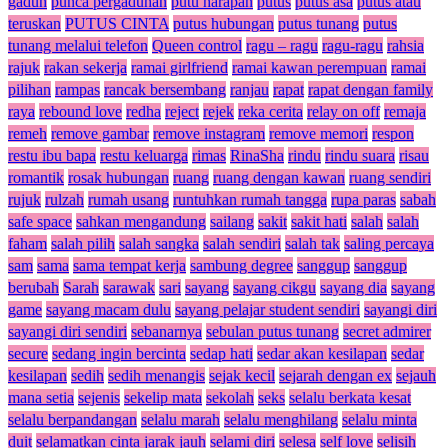
gaduh
punca pergaduhan
putu harapan
putus
putus asa
putus atau
teruskan
PUTUS CINTA
putus hubungan
putus tunang
putus
tunang melalui telefon
Queen control
ragu – ragu
ragu-ragu
rahsia
rajuk
rakan sekerja
ramai girlfriend
ramai kawan perempuan
ramai
pilihan
rampas
rancak bersembang
ranjau
rapat
rapat dengan family
raya
rebound love
redha
reject
rejek
reka cerita
relay on off
remaja
remeh
remove gambar
remove instagram
remove memori
respon
restu ibu bapa
restu keluarga
rimas
RinaSha
rindu
rindu suara
risau
romantik
rosak hubungan
ruang
ruang dengan kawan
ruang sendiri
rujuk
rulzah
rumah usang
runtuhkan rumah tangga
rupa paras
sabah
safe space
sahkan mengandung
sailang
sakit
sakit hati
salah
salah
faham
salah pilih
salah sangka
salah sendiri
salah tak
saling percaya
sam
sama
sama tempat kerja
sambung degree
sanggup
sanggup
berubah
Sarah
sarawak
sari
sayang
sayang cikgu
sayang dia
sayang
game
sayang macam dulu
sayang pelajar student sendiri
sayangi diri
sayangi diri sendiri
sebanarnya
sebulan putus tunang
secret admirer
secure
sedang ingin bercinta
sedap hati
sedar akan kesilapan
sedar
kesilapan
sedih
sedih menangis
sejak kecil
sejarah dengan ex
sejauh
mana setia
sejenis
sekelip mata
sekolah
seks
selalu berkata kesat
selalu berpandangan
selalu marah
selalu menghilang
selalu minta
duit
selamatkan cinta jarak jauh
selami diri
selesa
self love
selisih