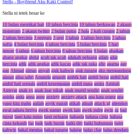
Stello
-
Boyfriend Aku Kaki Control!
Stella ni tetek besar ke
10 bulan memikat hati
10 tahun bercinta
10 tahun berkawan
2 akaun
instagram
2 akaun twitter
2 bulan putus
2 hala
2 kali curang
2 tahun
2 tahun bercinta
3 penjuru
3 segi
3 tahun
3 tahun bercinta
3 tahun
nafsu
4 bulan bercinta
4 tahun bercinta
5 bulan bercinta
5 hari
ignore
6 tahun
6 tahun bercinta
8 tahun bercinta
9 bulan
abaikan
abang angkat
abdul
acuh tak acuh
adakah peluang
adam
adat
bercinta
adik
adik angkat
adik kacau
adik tak suka
afiq
agama
age
gap
Ahmad
aiman
aisyah
ajak kahwin
ajak tunang
aku mengandung
alasan
alisa sabri
Amanda
amarah
ambik hati
ambil berat
ambil hati
ambil hati semula
ambil kesempatan
ambil masa
amira
Amirah
Amsyar
anak ex
anak luar nikah
anak murid sendiri
anak sendiri
anisha
anita
anna
anne
anxiety
anxiety attack
apa kata orang
apa
yang kita mahu
aqilah
asyik marah
atikah
atiqah
attack gf
attention
awal sahaja beriya
awek gamer
awek lain
awek pubg
awin
az
bad
mood
bagi kata putus
bagi peluang
bahagia
bahasa cinta
bahasa
cinta kekasih
bai
baik
baik buruk
baiki diri
baiki hubungan
bajet
kahwin
bakal mentua
bakal tunang
balajar
balas chat
balas dendam