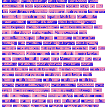
lelaki orang
lelaki perlu ruang
lelaki pilihan
lelaki sondol
lembut
lembutkan hati
lepak
lepak dengan kawan
lepaskan
let go
liku
Lina
Lisa
long distance relationship
lost interest
luah perasaan
luahan rasa
lumrah lelaki
lumrah manusia
lupakan kisah lama
Maafkan aku
mahu ambil hati
mahu balas dendam
mahu berhubung kembali
mahu berjumpa
mahu berkawan biasa
mahu bersama semula
mahu
clash
mahu dipujuk
mahu kembali
Mahu pendapat
mahu
perbetulkan kesilapan
mahu putus
mahu ruang
mahu teruskan
hubungan
main
main cinta
main dengan boyfren
main kayu tiga
main saja
mak ayah cerai
mak ayah tak terima
makan hati
maki
maki
marah tengking
Makin menjauh
malas
malaysia
mangsa keadaan
manis
manusia buat silap
marah
maria
Maruah tercalar
masa
masa
dan ruang
masa depan
masa depan ceria
masa silam
masalah
masalah keluarga
masalah kewangan
masalah komunikasi
masih ada
peluang
masih ada perasaan
masih baru
masih belajar
masih
berharap
masih berhubung
masih cinta
masih ingat
masih ingin
bersama
masih mahu menunggu
masih mencintai
masih rindu
masih
sayang
masih sayang hubungan
masih sayangkan hubungan
masih
setia
masih teringat
masih text
masih whatsApp
masuk dalam rumah
mata duitan
matang
matlamat
mcg
mco
media sosial
melawat
meluat
melulu
melupakan
memaafkan
memasak
memberi dan menerima