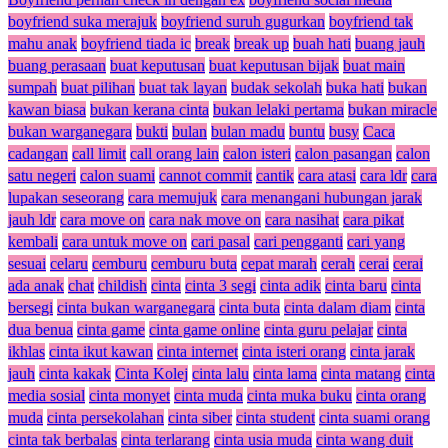
boyfriend suka merajuk
boyfriend suruh gugurkan
boyfriend tak
mahu anak
boyfriend tiada ic
break
break up
buah hati
buang jauh
buang perasaan
buat keputusan
buat keputusan bijak
buat main
sumpah
buat pilihan
buat tak layan
budak sekolah
buka hati
bukan
kawan biasa
bukan kerana cinta
bukan lelaki pertama
bukan miracle
bukan warganegara
bukti
bulan
bulan madu
buntu
busy
Caca
cadangan
call limit
call orang lain
calon isteri
calon pasangan
calon
satu negeri
calon suami
cannot commit
cantik
cara atasi
cara ldr
cara
lupakan seseorang
cara memujuk
cara menangani hubungan jarak
jauh ldr
cara move on
cara nak move on
cara nasihat
cara pikat
kembali
cara untuk move on
cari pasal
cari pengganti
cari yang
sesuai
celaru
cemburu
cemburu buta
cepat marah
cerah
cerai
cerai
ada anak
chat
childish
cinta
cinta 3 segi
cinta adik
cinta baru
cinta
bersegi
cinta bukan warganegara
cinta buta
cinta dalam diam
cinta
dua benua
cinta game
cinta game online
cinta guru pelajar
cinta
ikhlas
cinta ikut kawan
cinta internet
cinta isteri orang
cinta jarak
jauh
cinta kakak
Cinta Kolej
cinta lalu
cinta lama
cinta matang
cinta
media sosial
cinta monyet
cinta muda
cinta muka buku
cinta orang
muda
cinta persekolahan
cinta siber
cinta student
cinta suami orang
cinta tak berbalas
cinta terlarang
cinta usia muda
cinta wang duit