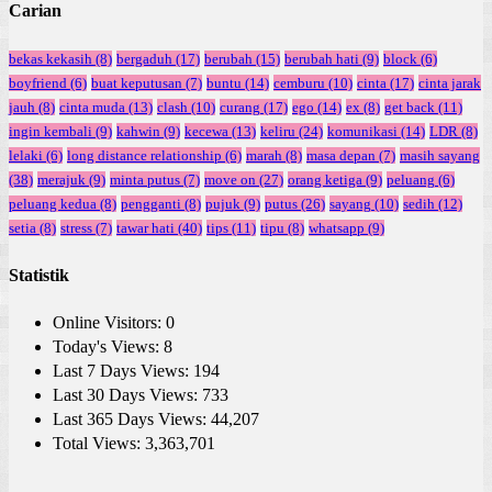
Carian
bekas kekasih
(8)
bergaduh
(17)
berubah
(15)
berubah hati
(9)
block
(6)
boyfriend
(6)
buat keputusan
(7)
buntu
(14)
cemburu
(10)
cinta
(17)
cinta jarak
jauh
(8)
cinta muda
(13)
clash
(10)
curang
(17)
ego
(14)
ex
(8)
get back
(11)
ingin kembali
(9)
kahwin
(9)
kecewa
(13)
keliru
(24)
komunikasi
(14)
LDR
(8)
lelaki
(6)
long distance relationship
(6)
marah
(8)
masa depan
(7)
masih sayang
(38)
merajuk
(9)
minta putus
(7)
move on
(27)
orang ketiga
(9)
peluang
(6)
peluang kedua
(8)
pengganti
(8)
pujuk
(9)
putus
(26)
sayang
(10)
sedih
(12)
setia
(8)
stress
(7)
tawar hati
(40)
tips
(11)
tipu
(8)
whatsapp
(9)
Statistik
Online Visitors:
0
Today's Views:
8
Last 7 Days Views:
194
Last 30 Days Views:
733
Last 365 Days Views:
44,207
Total Views:
3,363,701