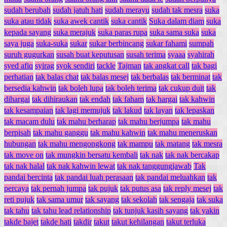
sudah berubah
sudah jatuh hati
sudah merayu
sudah tak mesra
suka
suka atau tidak
suka awek cantik
suka cantik
Suka dalam diam
suka
kepada sayang
suka merajuk
suka paras rupa
suka sama suka
suka
saya juga
suka-suka
sukar
sukar berbincang
sukar fahami
sumpah
suruh gugurkan
susah buat keputusan
susah terima
syaaa
syahirah
syed afiq
syirag
syok sendiri
tackle
Tajman
tak angkat call
tak bagi
perhatian
tak balas chat
tak balas mesej
tak berbalas
tak berminat
tak
bersedia kahwin
tak boleh lupa
tak boleh terima
tak cukup duit
tak
dihargai
tak dihiraukan
tak endah
tak faham
tak hargai
tak kahwin
tak kesampaian
tak lagi memujuk
tak lakud
tak layan
tak lepaskan
tak macam dulu
tak mahu berharap
tak mahu berjumpa
tak mahu
berpisah
tak mahu ganggu
tak mahu kahwin
tak mahu meneruskan
hubungan
tak mahu mengongkong
tak mampu
tak matang
tak mesra
tak move on
tak mungkin bersatu kembali
tak nak
tak nak bercakap
tak nak halal
tak nak kahwin lewat
tak nak tanggungjawab
Tak
pandai bercinta
tak pandai luah perasaan
tak pandai meluahkan
tak
percaya
tak pernah jumpa
tak pujuk
tak putus asa
tak reply mesej
tak
reti pujuk
tak sama umur
tak sayang
tak sekolah
tak sengaja
tak suka
tak tahu
tak tahu lead relationship
tak tunjuk kasih sayang
tak yakin
takde bajet
takde hati
takdir
takut
takut kehilangan
takut terluka