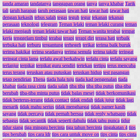
tanda amaran
tandatanya
tanggapan orang
tanya
tanya khabar
Tarik
tali
taruh harapan
taruh perasaan
tawan hati
tawar hati
tawar hati
dengan kekasih
tebus salah
tegas
teguh
tegur
tekanan
tekanan
perasaan
teknologi
telegram
Teman lelaki
teman lelaki curang
teman
lelaki menjauh
teman lelaki tawar hati
Teman wanita terabai
tempat
kerja
tenggelam timbul
terabai
terapi
terapi diri
terasa hati
terbaik
terbuka hati
terburu
tergantung
terhegeh
terikat
terima baik buruk
terima hakikat
terima seadanya
terima semula
terima takdir
teringat
teringat cinta lama
terlalu awal berkahwin
terlalu cinta
terlalu sayang
terlanjur
terpikat
terpikat guru sendiri
tertekan
tertipu
terus mencuba
terus terang
teruskan atau putuskan
teruskan hidup
test pasangan
tetap pendirian
Thena
tiada hala tuju
tiada kad pengenalan
tiada
khabar
tiada rasa cinta
tiada salah
tiba tiba
tiba tiba putus
tiba-tiba
berubah
tiba-tiba minta putus
tidak balas mesej
tidak berkomunikasi
tidak berterus-terang
tidak contact
tidak endah
tidak jujur
tidak lagi
menarik
tidak mahu serius
tidak menghargai
tidak pamer kasih
sayang
tidak percaya
tidak pernah bersua
tidak reply whatsapp
tidak
sebagus
tidak secantik
tidak seperti dahulu
tidak tahu punca
tidur
tidur siang
tiga minggu bercinta
tiga tahun bercinta
tingakatan 4
tips
tips berubah
tips cara ldr
tips cara untuk move on
tips cinta
tips cinta