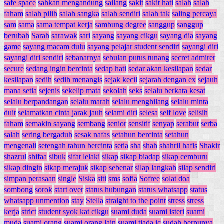
safe space
sahkan mengandung
sailang
sakit
sakit hati
salah
salah
faham
salah pilih
salah sangka
salah sendiri
salah tak
saling percaya
sam
sama
sama tempat kerja
sambung degree
sanggup
sanggup
berubah
Sarah
sarawak
sari
sayang
sayang cikgu
sayang dia
sayang
game
sayang macam dulu
sayang pelajar student sendiri
sayangi diri
sayangi diri sendiri
sebanarnya
sebulan putus tunang
secret admirer
secure
sedang ingin bercinta
sedap hati
sedar akan kesilapan
sedar
kesilapan
sedih
sedih menangis
sejak kecil
sejarah dengan ex
sejauh
mana setia
sejenis
sekelip mata
sekolah
seks
selalu berkata kesat
selalu berpandangan
selalu marah
selalu menghilang
selalu minta
duit
selamatkan cinta jarak jauh
selami diri
selesa
self love
selisih
faham
semakin sayang
sembang
senior
sensitif
senyap
serabut
serba
salah
sering bergaduh
sesak nafas
setahun bercinta
setahun
mengenali
setengah tahun bercinta
setia
sha
shah
shahril hafis
Shakir
shazrul
shifaa
sibuk
sifat lelaki
sikap
sikap biadap
sikap cemburu
sikap dingin
sikap merajuk
sikap sebenar
silap langkah
silap sendiri
simpan perasaan
single
Siska
siti
sms
sofia
Sofree
solat doa
sombong
sorok
start over
status hubungan
status whatsapp
status
whatsapp unmention
stay
Stella
straight to the point
stress
stress
kerja
strict
student syok kat cikgu
suami duda
suami isteri
suami
muda
suami orang
suami orang lain
suami tiada ic
sudah berpunya