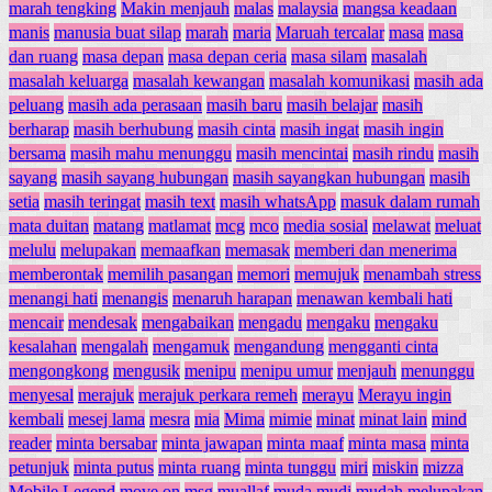
marah tengking
Makin menjauh
malas
malaysia
mangsa keadaan
manis
manusia buat silap
marah
maria
Maruah tercalar
masa
masa
dan ruang
masa depan
masa depan ceria
masa silam
masalah
masalah keluarga
masalah kewangan
masalah komunikasi
masih ada
peluang
masih ada perasaan
masih baru
masih belajar
masih
berharap
masih berhubung
masih cinta
masih ingat
masih ingin
bersama
masih mahu menunggu
masih mencintai
masih rindu
masih
sayang
masih sayang hubungan
masih sayangkan hubungan
masih
setia
masih teringat
masih text
masih whatsApp
masuk dalam rumah
mata duitan
matang
matlamat
mcg
mco
media sosial
melawat
meluat
melulu
melupakan
memaafkan
memasak
memberi dan menerima
memberontak
memilih pasangan
memori
memujuk
menambah stress
menangi hati
menangis
menaruh harapan
menawan kembali hati
mencair
mendesak
mengabaikan
mengadu
mengaku
mengaku
kesalahan
mengalah
mengamuk
mengandung
mengganti cinta
mengongkong
mengusik
menipu
menipu umur
menjauh
menunggu
menyesal
merajuk
merajuk perkara remeh
merayu
Merayu ingin
kembali
mesej lama
mesra
mia
Mima
mimie
minat
minat lain
mind
reader
minta bersabar
minta jawapan
minta maaf
minta masa
minta
petunjuk
minta putus
minta ruang
minta tunggu
miri
miskin
mizza
Mobile Legend
move on
msg
muallaf
muda mudi
mudah melupakan