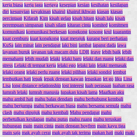
kerja biasa
kerja jaga
kerjaya
kesepian
kesian
kesihatan
kesilapan
diri
kesunyian
keyakinan
khairul
khairul ikhwan
kiasan
kiasan
percintaan
Kifarah
Kim
kisah gelap
kisah hitam
kisah lalu
kisah
perempuan simpanan
kisah silam
kitaran cinta
komited
komitmen
komunikasi
komunikasi berkesan
kongkong
kosong
krul
kuarantin
kuat cemburu
kuat kongkong
kuat merajuk
kurang beri perhatian
KuSa
lain minat
lain pendapat
laki bini
lambat
lapang dada
lawa
layanan buruk
layanan tak macam dulu
LDR
leave
lebih baik
lebih
memahami
lebih mudah
lelaki
lelaki baru
lelaki dan ruang
lelaki dan
stress
Lelaki di tempat kerja
lelaki ego
lelaki lain
lelaki memasak
lelaki orang
lelaki perlu ruang
lelaki pilihan
lelaki sondol
lembut
lembutkan hati
lepak
lepak dengan kawan
lepaskan
let go
liku
Lina
Lisa
long distance relationship
lost interest
luah perasaan
luahan rasa
lumrah lelaki
lumrah manusia
lupakan kisah lama
Maafkan aku
mahu ambil hati
mahu balas dendam
mahu berhubung kembali
mahu berjumpa
mahu berkawan biasa
mahu bersama semula
mahu
clash
mahu dipujuk
mahu kembali
Mahu pendapat
mahu
perbetulkan kesilapan
mahu putus
mahu ruang
mahu teruskan
hubungan
main
main cinta
main dengan boyfren
main kayu tiga
main saja
mak ayah cerai
mak ayah tak terima
makan hati
maki
maki