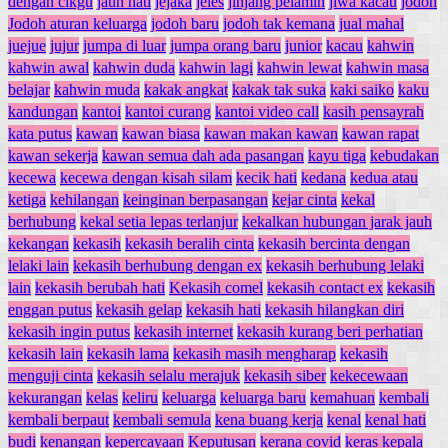
dengan cikgu
jauh hati
jejaka
jeles
jinjang pelamin
jiwa kacau
jodoh
Jodoh aturan keluarga
jodoh baru
jodoh tak kemana
jual mahal
juejue
jujur
jumpa di luar
jumpa orang baru
junior
kacau
kahwin
kahwin awal
kahwin duda
kahwin lagi
kahwin lewat
kahwin masa
belajar
kahwin muda
kakak angkat
kakak tak suka
kaki saiko
kaku
kandungan
kantoi
kantoi curang
kantoi video call
kasih pensayrah
kata putus
kawan
kawan biasa
kawan makan kawan
kawan rapat
kawan sekerja
kawan semua dah ada pasangan
kayu tiga
kebudakan
kecewa
kecewa dengan kisah silam
kecik hati
kedana
kedua atau
ketiga
kehilangan
keinginan berpasangan
kejar cinta
kekal
berhubung
kekal setia lepas terlanjur
kekalkan hubungan jarak jauh
kekangan
kekasih
kekasih beralih cinta
kekasih bercinta dengan
lelaki lain
kekasih berhubung dengan ex
kekasih berhubung lelaki
lain
kekasih berubah hati
Kekasih comel
kekasih contact ex
kekasih
enggan putus
kekasih gelap
kekasih hati
kekasih hilangkan diri
kekasih ingin putus
kekasih internet
kekasih kurang beri perhatian
kekasih lain
kekasih lama
kekasih masih mengharap
kekasih
menguji cinta
kekasih selalu merajuk
kekasih siber
kekecewaan
kekurangan
kelas
keliru
keluarga
keluarga baru
kemahuan
kembali
kembali berpaut
kembali semula
kena buang kerja
kenal
kenal hati
budi
kenangan
kepercayaan
Keputusan
kerana covid
keras kepala