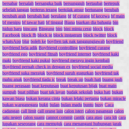
bersabar
bersalah
bersangka baik
bersungguh
bertaubat
bertepuk
sebelah tangan
berterus terang
bertolak ansur
bertunang
berubah
berubah arah
berubah hati
berulang
bf
bf curang
bf kecewa
bf main
bf menipu
bf tawar hati
bf tinggal
Biana
biarkan dia bahagia
bin
hidup baru
bincang
Bingung
bini
bini minta cerai
block
block
Facebook
block fb
block ig
block instagram
block twitter
block
whatsApp
blur
boleh ke
boyfren tak nak tanggungjawab
boyfriend
boyfriend bela adik
Boyfriend controlling
boyfriend curang
boyfriend ego
boyfriend fitnah
boyfriend internet
boyfriend kaki
maki
boyfriend kaki pukul
boyfriend merayu ingin kembali
Boyfriend pernah check in dengan ex
boyfriend social media
boyfriend suka merajuk
boyfriend suruh gugurkan
boyfriend tak
mahu anak
boyfriend tiada ic
break
break up
buah hati
buang jauh
buang perasaan
buat keputusan
buat keputusan bijak
buat main
sumpah
buat pilihan
buat tak layan
budak sekolah
buka hati
bukan
kawan biasa
bukan kerana cinta
bukan lelaki pertama
bukan miracle
bukan warganegara
bukti
bulan
bulan madu
buntu
busy
Caca
cadangan
call limit
call orang lain
calon isteri
calon pasangan
calon
satu negeri
calon suami
cannot commit
cantik
cara atasi
cara ldr
cara
lupakan seseorang
cara memujuk
cara menangani hubungan jarak