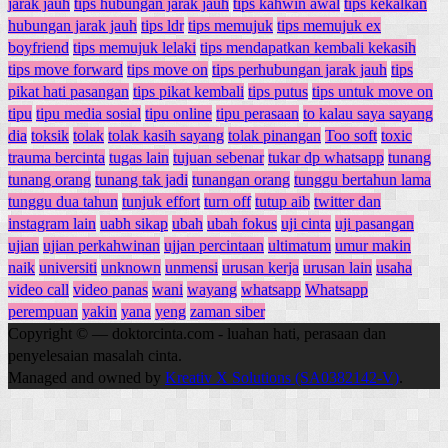
jarak jauh
tips hubungan jarak jauh
tips kahwin awal
tips kekalkan
hubungan jarak jauh
tips ldr
tips memujuk
tips memujuk ex
boyfriend
tips memujuk lelaki
tips mendapatkan kembali kekasih
tips move forward
tips move on
tips perhubungan jarak jauh
tips
pikat hati pasangan
tips pikat kembali
tips putus
tips untuk move on
tipu
tipu media sosial
tipu online
tipu perasaan
to kalau saya sayang
dia
toksik
tolak
tolak kasih sayang
tolak pinangan
Too soft
toxic
trauma bercinta
tugas lain
tujuan sebenar
tukar dp whatsapp
tunang
tunang orang
tunang tak jadi
tunangan orang
tunggu bertahun lama
tunggu dua tahun
tunjuk effort
turn off
tutup aib
twitter dan
instagram lain
uabh sikap
ubah
ubah fokus
uji cinta
uji pasangan
ujian
ujian perkahwinan
ujjan percintaan
ultimatum
umur makin
naik
universiti
unknown
unmensi
urusan kerja
urusan lain
usaha
video call
video panas
wani
wayang
whatsapp
Whatsapp
perempuan
yakin
yana
yeng
zaman siber
Copyright © — doktorcinta.com - luahan hati, perasaan dan
penyelesaian masalah cinta.
Managed and owned by
Kreativ X Solutions (SA0382142-V)
.