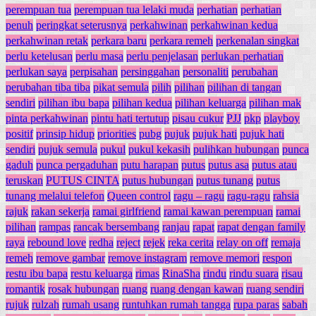
perempuan tua
perempuan tua lelaki muda
perhatian
perhatian
penuh
peringkat seterusnya
perkahwinan
perkahwinan kedua
perkahwinan retak
perkara baru
perkara remeh
perkenalan singkat
perlu ketelusan
perlu masa
perlu penjelasan
perlukan perhatian
perlukan saya
perpisahan
persinggahan
personaliti
perubahan
perubahan tiba tiba
pikat semula
pilih
pilihan
pilihan di tangan
sendiri
pilihan ibu bapa
pilihan kedua
pilihan keluarga
pilihan mak
pinta perkahwinan
pintu hati tertutup
pisau cukur
PJJ
pkp
playboy
positif
prinsip hidup
priorities
pubg
pujuk
pujuk hati
pujuk hati
sendiri
pujuk semula
pukul
pukul kekasih
pulihkan hubungan
punca
gaduh
punca pergaduhan
putu harapan
putus
putus asa
putus atau
teruskan
PUTUS CINTA
putus hubungan
putus tunang
putus
tunang melalui telefon
Queen control
ragu – ragu
ragu-ragu
rahsia
rajuk
rakan sekerja
ramai girlfriend
ramai kawan perempuan
ramai
pilihan
rampas
rancak bersembang
ranjau
rapat
rapat dengan family
raya
rebound love
redha
reject
rejek
reka cerita
relay on off
remaja
remeh
remove gambar
remove instagram
remove memori
respon
restu ibu bapa
restu keluarga
rimas
RinaSha
rindu
rindu suara
risau
romantik
rosak hubungan
ruang
ruang dengan kawan
ruang sendiri
rujuk
rulzah
rumah usang
runtuhkan rumah tangga
rupa paras
sabah