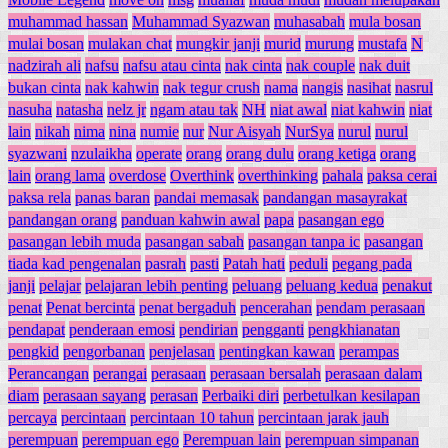
muhammad hassan
Muhammad Syazwan
muhasabah
mula bosan
mulai bosan
mulakan chat
mungkir janji
murid
murung
mustafa
N
nadzirah ali
nafsu
nafsu atau cinta
nak cinta
nak couple
nak duit
bukan cinta
nak kahwin
nak tegur crush
nama
nangis
nasihat
nasrul
nasuha
natasha
nelz jr
ngam atau tak
NH
niat awal
niat kahwin
niat
lain
nikah
nima
nina
numie
nur
Nur Aisyah
NurSya
nurul
nurul
syazwani
nzulaikha
operate
orang
orang dulu
orang ketiga
orang
lain
orang lama
overdose
Overthink
overthinking
pahala
paksa cerai
paksa rela
panas baran
pandai memasak
pandangan masayrakat
pandangan orang
panduan kahwin awal
papa
pasangan ego
pasangan lebih muda
pasangan sabah
pasangan tanpa ic
pasangan
tiada kad pengenalan
pasrah
pasti
Patah hati
peduli
pegang pada
janji
pelajar
pelajaran lebih penting
peluang
peluang kedua
penakut
penat
Penat bercinta
penat bergaduh
pencerahan
pendam perasaan
pendapat
penderaan emosi
pendirian
pengganti
pengkhianatan
pengkid
pengorbanan
penjelasan
pentingkan kawan
perampas
Perancangan
perangai
perasaan
perasaan bersalah
perasaan dalam
diam
perasaan sayang
perasan
Perbaiki diri
perbetulkan kesilapan
percaya
percintaan
percintaan 10 tahun
percintaan jarak jauh
perempuan
perempuan ego
Perempuan lain
perempuan simpanan