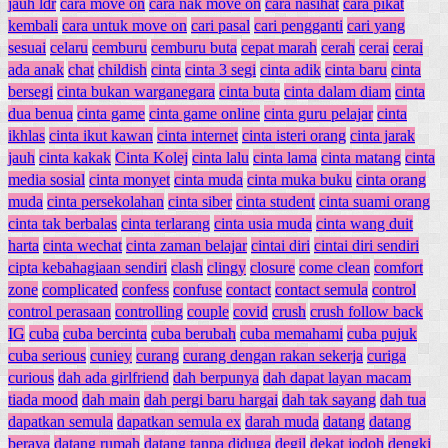
jauh ldr
cara move on
cara nak move on
cara nasihat
cara pikat
kembali
cara untuk move on
cari pasal
cari pengganti
cari yang
sesuai
celaru
cemburu
cemburu buta
cepat marah
cerah
cerai
cerai
ada anak
chat
childish
cinta
cinta 3 segi
cinta adik
cinta baru
cinta
bersegi
cinta bukan warganegara
cinta buta
cinta dalam diam
cinta
dua benua
cinta game
cinta game online
cinta guru pelajar
cinta
ikhlas
cinta ikut kawan
cinta internet
cinta isteri orang
cinta jarak
jauh
cinta kakak
Cinta Kolej
cinta lalu
cinta lama
cinta matang
cinta
media sosial
cinta monyet
cinta muda
cinta muka buku
cinta orang
muda
cinta persekolahan
cinta siber
cinta student
cinta suami orang
cinta tak berbalas
cinta terlarang
cinta usia muda
cinta wang duit
harta
cinta wechat
cinta zaman belajar
cintai diri
cintai diri sendiri
cipta kebahagiaan sendiri
clash
clingy
closure
come clean
comfort
zone
complicated
confess
confuse
contact
contact semula
control
control perasaan
controlling
couple
covid
crush
crush follow back
IG
cuba
cuba bercinta
cuba berubah
cuba memahami
cuba pujuk
cuba serious
cuniey
curang
curang dengan rakan sekerja
curiga
curious
dah ada girlfriend
dah berpunya
dah dapat layan macam
tiada mood
dah main
dah pergi baru hargai
dah tak sayang
dah tua
dapatkan semula
dapatkan semula ex
darah muda
datang
datang
beraya
datang rumah
datang tanpa diduga
degil
dekat jodoh
dengki