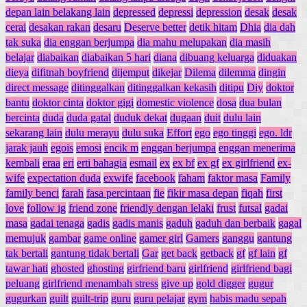
depan lain belakang lain
depressed
depressi
depression
desak
desak
cerai
desakan rakan
desaru
Deserve better
detik hitam
Dhia
dia dah
tak suka
dia enggan berjumpa
dia mahu melupakan
dia masih
belajar
diabaikan
diabaikan 5 hari
diana
dibuang keluarga
diduakan
dieya
difitnah boyfriend
dijemput
dikejar
Dilema
dilemma
dingin
direct message
ditinggalkan
ditinggalkan kekasih
ditipu
Diy
doktor
bantu
doktor cinta
doktor gigi
domestic violence
dosa
dua bulan
bercinta
duda
duda gatal
duduk dekat
dugaan
duit
dulu lain
sekarang lain
dulu merayu
dulu suka
Effort
ego
ego tinggi
ego. ldr
jarak jauh
egois
emosi
encik m
enggan berjumpa
enggan menerima
kembali
eraa
eri
erti bahagia
esmail
ex
ex bf
ex gf
ex girlfriend
ex-
wife
expectation duda
exwife
facebook
faham
faktor masa
Family
family benci
farah
fasa percintaan
fie
fikir masa depan
fiqah
first
love
follow ig
friend zone
friendly dengan lelaki
frust
futsal
gadai
masa
gadai tenaga
gadis
gadis manis
gaduh
gaduh dan berbaik
gagal
memujuk
gambar
game online
gamer girl
Gamers
ganggu
gantung
tak bertali
gantung tidak bertali
Gar
get back
getback
gf
gf lain
gf
tawar hati
ghosted
ghosting
girfriend baru
girlfriend
girlfriend bagi
peluang
girlfriend menambah stress
give up
gold digger
gugur
gugurkan
guilt
guilt-trip
guru
guru pelajar
gym
habis madu sepah