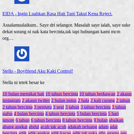
EIDA
-
Ingin Luahkan Rasa Hati Tapi Takut Kena Reject.
Assalamualaikum.. Saye dri selangor. Masalah saye ialah, saye suke
dekat sorang ni nak kata bercinta,tak tapi hubungan kami mcm
org…
Stello
-
Boyfriend Aku Kaki Control!
Stella ni tetek besar ke
10 bulan memikat hati
10 tahun bercinta
10 tahun berkawan
2 akaun
instagram
2 akaun twitter
2 bulan putus
2 hala
2 kali curang
2 tahun
2 tahun bercinta
3 penjuru
3 segi
3 tahun
3 tahun bercinta
3 tahun
nafsu
4 bulan bercinta
4 tahun bercinta
5 bulan bercinta
5 hari
ignore
6 tahun
6 tahun bercinta
8 tahun bercinta
9 bulan
abaikan
abang angkat
abdul
acuh tak acuh
adakah peluang
adam
adat
bercinta
adik
adik angkat
adik kacau
adik tak suka
afiq
agama
age