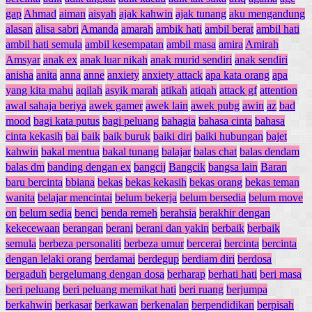
gap
Ahmad
aiman
aisyah
ajak kahwin
ajak tunang
aku mengandung
alasan
alisa sabri
Amanda
amarah
ambik hati
ambil berat
ambil hati
ambil hati semula
ambil kesempatan
ambil masa
amira
Amirah
Amsyar
anak ex
anak luar nikah
anak murid sendiri
anak sendiri
anisha
anita
anna
anne
anxiety
anxiety attack
apa kata orang
apa
yang kita mahu
aqilah
asyik marah
atikah
atiqah
attack gf
attention
awal sahaja beriya
awek gamer
awek lain
awek pubg
awin
az
bad
mood
bagi kata putus
bagi peluang
bahagia
bahasa cinta
bahasa
cinta kekasih
bai
baik
baik buruk
baiki diri
baiki hubungan
bajet
kahwin
bakal mentua
bakal tunang
balajar
balas chat
balas dendam
balas dm
banding dengan ex
bangcij
Bangcik
bangsa lain
Baran
baru bercinta
bbiana
bekas
bekas kekasih
bekas orang
bekas teman
wanita
belajar mencintai
belum bekerja
belum bersedia
belum move
on
belum sedia
benci
benda remeh
berahsia
berakhir dengan
kekecewaan
berangan
berani
berani dan yakin
berbaik
berbaik
semula
berbeza personaliti
berbeza umur
bercerai
bercinta
bercinta
dengan lelaki orang
berdamai
berdegup
berdiam diri
berdosa
bergaduh
bergelumang dengan dosa
berharap
berhati hati
beri masa
beri peluang
beri peluang memikat hati
beri ruang
berjumpa
berkahwin
berkasar
berkawan
berkenalan
berpendidikan
berpisah