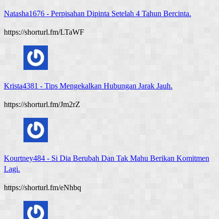
Natasha1676
-
Perpisahan Dipinta Setelah 4 Tahun Bercinta.
https://shorturl.fm/LTaWF
Krista4381
-
Tips Mengekalkan Hubungan Jarak Jauh.
https://shorturl.fm/Jm2rZ
Kourtney484
-
Si Dia Berubah Dan Tak Mahu Berikan Komitmen
Lagi.
https://shorturl.fm/eNhbq