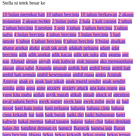
Stella ni tetek besar ke
10 bulan memikat hati
10 tahun bercinta
10 tahun berkawan
2 akaun
instagram
2 akaun twitter
2 bulan putus
2 hala
2 kali curang
2 tahun
2 tahun bercinta
3 penjuru
3 segi
3 tahun
3 tahun bercinta
3 tahun
nafsu
4 bulan bercinta
4 tahun bercinta
5 bulan bercinta
5 hari
ignore
6 tahun
6 tahun bercinta
8 tahun bercinta
9 bulan
abaikan
abang angkat
abdul
acuh tak acuh
adakah peluang
adam
adat
bercinta
adik
adik angkat
adik kacau
adik tak suka
afiq
agama
age
gap
Ahmad
aiman
aisyah
ajak kahwin
ajak tunang
aku mengandung
alasan
alisa sabri
Amanda
amarah
ambik hati
ambil berat
ambil hati
ambil hati semula
ambil kesempatan
ambil masa
amira
Amirah
Amsyar
anak ex
anak luar nikah
anak murid sendiri
anak sendiri
anisha
anita
anna
anne
anxiety
anxiety attack
apa kata orang
apa
yang kita mahu
aqilah
asyik marah
atikah
atiqah
attack gf
attention
awal sahaja beriya
awek gamer
awek lain
awek pubg
awin
az
bad
mood
bagi kata putus
bagi peluang
bahagia
bahasa cinta
bahasa
cinta kekasih
bai
baik
baik buruk
baiki diri
baiki hubungan
bajet
kahwin
bakal mentua
bakal tunang
balajar
balas chat
balas dendam
balas dm
banding dengan ex
bangcij
Bangcik
bangsa lain
Baran
baru bercinta
bbiana
bekas
bekas kekasih
bekas orang
bekas teman