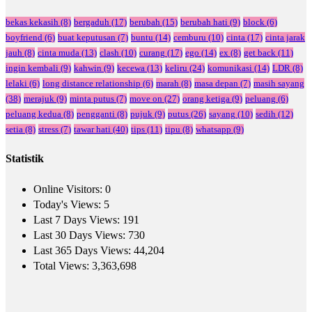
bekas kekasih
(8)
bergaduh
(17)
berubah
(15)
berubah hati
(9)
block
(6)
boyfriend
(6)
buat keputusan
(7)
buntu
(14)
cemburu
(10)
cinta
(17)
cinta jarak
jauh
(8)
cinta muda
(13)
clash
(10)
curang
(17)
ego
(14)
ex
(8)
get back
(11)
ingin kembali
(9)
kahwin
(9)
kecewa
(13)
keliru
(24)
komunikasi
(14)
LDR
(8)
lelaki
(6)
long distance relationship
(6)
marah
(8)
masa depan
(7)
masih sayang
(38)
merajuk
(9)
minta putus
(7)
move on
(27)
orang ketiga
(9)
peluang
(6)
peluang kedua
(8)
pengganti
(8)
pujuk
(9)
putus
(26)
sayang
(10)
sedih
(12)
setia
(8)
stress
(7)
tawar hati
(40)
tips
(11)
tipu
(8)
whatsapp
(9)
Statistik
Online Visitors:
0
Today's Views:
5
Last 7 Days Views:
191
Last 30 Days Views:
730
Last 365 Days Views:
44,204
Total Views:
3,363,698