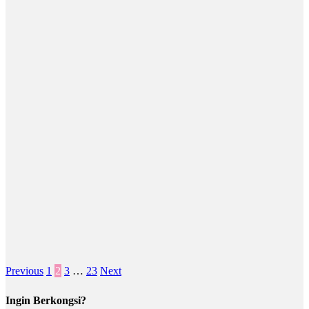
Posts
Previous
1
2
3
…
23
Next
pagination
Ingin Berkongsi?