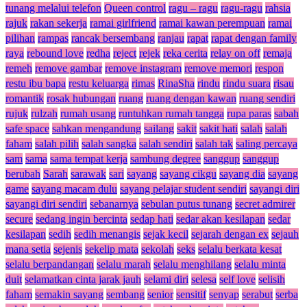
tunang melalui telefon
Queen control
ragu – ragu
ragu-ragu
rahsia
rajuk
rakan sekerja
ramai girlfriend
ramai kawan perempuan
ramai
pilihan
rampas
rancak bersembang
ranjau
rapat
rapat dengan family
raya
rebound love
redha
reject
rejek
reka cerita
relay on off
remaja
remeh
remove gambar
remove instagram
remove memori
respon
restu ibu bapa
restu keluarga
rimas
RinaSha
rindu
rindu suara
risau
romantik
rosak hubungan
ruang
ruang dengan kawan
ruang sendiri
rujuk
rulzah
rumah usang
runtuhkan rumah tangga
rupa paras
sabah
safe space
sahkan mengandung
sailang
sakit
sakit hati
salah
salah
faham
salah pilih
salah sangka
salah sendiri
salah tak
saling percaya
sam
sama
sama tempat kerja
sambung degree
sanggup
sanggup
berubah
Sarah
sarawak
sari
sayang
sayang cikgu
sayang dia
sayang
game
sayang macam dulu
sayang pelajar student sendiri
sayangi diri
sayangi diri sendiri
sebanarnya
sebulan putus tunang
secret admirer
secure
sedang ingin bercinta
sedap hati
sedar akan kesilapan
sedar
kesilapan
sedih
sedih menangis
sejak kecil
sejarah dengan ex
sejauh
mana setia
sejenis
sekelip mata
sekolah
seks
selalu berkata kesat
selalu berpandangan
selalu marah
selalu menghilang
selalu minta
duit
selamatkan cinta jarak jauh
selami diri
selesa
self love
selisih
faham
semakin sayang
sembang
senior
sensitif
senyap
serabut
serba