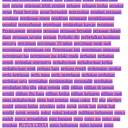
janji
pelajar
pelajaran lebih penting
peluang
peluang kedua
penakut
penat
Penat bercinta
penat bergaduh
pencerahan
pendam perasaan
pendapat
penderaan emosi
pendirian
pengganti
pengkhianatan
pengkid
pengorbanan
penjelasan
pentingkan kawan
perampas
Perancangan
perangai
perasaan
perasaan bersalah
perasaan dalam
diam
perasaan sayang
perasan
Perbaiki diri
perbetulkan kesilapan
percaya
percintaan
percintaan 10 tahun
percintaan jarak jauh
perempuan
perempuan ego
Perempuan lain
perempuan simpanan
perempuan tua
perempuan tua lelaki muda
perhatian
perhatian
penuh
peringkat seterusnya
perkahwinan
perkahwinan kedua
perkahwinan retak
perkara baru
perkara remeh
perkenalan singkat
perlu ketelusan
perlu masa
perlu penjelasan
perlukan perhatian
perlukan saya
perpisahan
persinggahan
personaliti
perubahan
perubahan tiba tiba
pikat semula
pilih
pilihan
pilihan di tangan
sendiri
pilihan ibu bapa
pilihan kedua
pilihan keluarga
pilihan mak
pinta perkahwinan
pintu hati tertutup
pisau cukur
PJJ
pkp
playboy
positif
prinsip hidup
priorities
pubg
pujuk
pujuk hati
pujuk hati
sendiri
pujuk semula
pukul
pukul kekasih
pulihkan hubungan
punca
gaduh
punca pergaduhan
putu harapan
putus
putus asa
putus atau
teruskan
PUTUS CINTA
putus hubungan
putus tunang
putus