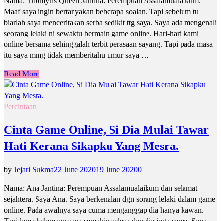
Nama: Thomyris Queen Jantina: Perempuan Assalamualaikum.
Maaf saya ingin bertanyakan beberapa soalan. Tapi sebelum tu
biarlah saya menceritakan serba sedikit ttg saya. Saya ada mengenali
seorang lelaki ni sewaktu bermain game online. Hari-hari kami
online bersama sehinggalah terbit perasaan sayang. Tapi pada masa
itu saya mmg tidak memberitahu umur saya …
Read More
Percintaan
Cinta Game Online, Si Dia Mulai Tawar
Hati Kerana Sikapku Yang Mesra.
by
Jejari Sukma
22 June 2020
19 June 2020
0
Nama: Ana Jantina: Perempuan Assalamualaikum dan selamat
sejahtera. Saya Ana. Saya berkenalan dgn sorang lelaki dalam game
online. Pada awalnya saya cuma menganggap dia hanya kawan.
Tapi lama kelamaan saya semakin selesa dan dia juga sama. Saya