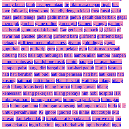
family benci
farah
fasa percintaan
fie
fikir masa depan
fiqah
first
love
follow ig
friend zone
friendly dengan lelaki
frust
futsal
gadai
masa
gadai tenaga
gadis
gadis manis
gaduh
gaduh dan berbaik
gagal
memujuk
gambar
game online
gamer girl
Gamers
ganggu
gantung
tak bertali
gantung tidak bertali
Gar
get back
getback
gf
gf lain
gf
tawar hati
ghosted
ghosting
girfriend baru
girlfriend
girlfriend bagi
peluang
girlfriend menambah stress
give up
gold digger
gugur
gugurkan
guilt
guilt-trip
guru
guru pelajar
gym
habis madu sepah
dibuang
hack
hala tuju hubungan
halal
hamba allah
hambar
hampeh
hampir putus asa
handphone rosak
hanim
harapan
harapan hancur
harapan palsu
harga diri
hargai diri
hari-hari gaduh
Harith
hasutan
hati
hati berubah
hati budi
hati dan perasaan
hati hati
hati keras
hati
kosong
hati mati
hati terbuka
Hati Tersakiti
Hati Tisu
hilang
hilang
arah
hilang fokus kerja
hilang hormat
hilang kawan
hilang
kemesraan
hilang pekerjaan
hilang percaya
hint
hobi
hospital
HR
hubungan baru
hubungan dingin
hubungan jarak jauh
hubungan
lain
hubungan lama
hubungan songsang
hubungan toksik
huda
ic
ic
untuk perkahwinan
IG
ignore
ignored
ika
ikhlas
ikut couple
ikut
kawan
ikut kehendak
Il
impak cerai kepada anak
improve diri
ina
ingat dekat ex
ingin bercinta
ingin berkahwin
ingin berubah
ingin