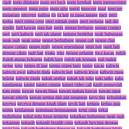
clash
ingin difahami
ingin get back
ingin kembali
ingin memperisteri
ingin menguji
ingin putus
ingin tahu
ingrid
innocent
insaf
insecure
instagram
introvert
iqahisa
ira
isi hati
isi masa lapang
isteri
isteri
kedua
isteri minta cerai
isteri mintak putus
isteri pertama
jadi diri
sendiri
Jadi kawan
jaga hati
janda
jangan berharap
jangan contact
janji
janji kahwin
janji tak ulangi
jantung berdebar
jarak hubungan
jarak jauh
jarak umur
jarang berhubung
jarang call
jarang chat
jarang contact
jarang reply
jarang sependapat
jatuh hati
jatuh hati
dengan cikgu
jauh hati
jejaka
jeles
jinjang pelamin
jiwa kacau
jodoh
Jodoh aturan keluarga
jodoh baru
jodoh tak kemana
jual mahal
juejue
jujur
jumpa di luar
jumpa orang baru
junior
kacau
kahwin
kahwin awal
kahwin duda
kahwin lagi
kahwin lewat
kahwin masa
belajar
kahwin muda
kakak angkat
kakak tak suka
kaki saiko
kaku
kandungan
kantoi
kantoi curang
kantoi video call
kasih pensayrah
kata putus
kawan
kawan biasa
kawan makan kawan
kawan rapat
kawan sekerja
kawan semua dah ada pasangan
kayu tiga
kebudakan
kecewa
kecewa dengan kisah silam
kecik hati
kedana
kedua atau
ketiga
kehilangan
keinginan berpasangan
kejar cinta
kekal
berhubung
kekal setia lepas terlanjur
kekalkan hubungan jarak jauh
kekangan
kekasih
kekasih beralih cinta
kekasih bercinta dengan
lelaki lain
kekasih berhubung dengan ex
kekasih berhubung lelaki