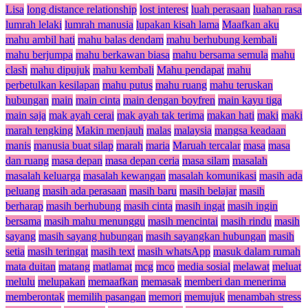
Lisa
long distance relationship
lost interest
luah perasaan
luahan rasa
lumrah lelaki
lumrah manusia
lupakan kisah lama
Maafkan aku
mahu ambil hati
mahu balas dendam
mahu berhubung kembali
mahu berjumpa
mahu berkawan biasa
mahu bersama semula
mahu
clash
mahu dipujuk
mahu kembali
Mahu pendapat
mahu
perbetulkan kesilapan
mahu putus
mahu ruang
mahu teruskan
hubungan
main
main cinta
main dengan boyfren
main kayu tiga
main saja
mak ayah cerai
mak ayah tak terima
makan hati
maki
maki
marah tengking
Makin menjauh
malas
malaysia
mangsa keadaan
manis
manusia buat silap
marah
maria
Maruah tercalar
masa
masa
dan ruang
masa depan
masa depan ceria
masa silam
masalah
masalah keluarga
masalah kewangan
masalah komunikasi
masih ada
peluang
masih ada perasaan
masih baru
masih belajar
masih
berharap
masih berhubung
masih cinta
masih ingat
masih ingin
bersama
masih mahu menunggu
masih mencintai
masih rindu
masih
sayang
masih sayang hubungan
masih sayangkan hubungan
masih
setia
masih teringat
masih text
masih whatsApp
masuk dalam rumah
mata duitan
matang
matlamat
mcg
mco
media sosial
melawat
meluat
melulu
melupakan
memaafkan
memasak
memberi dan menerima
memberontak
memilih pasangan
memori
memujuk
menambah stress