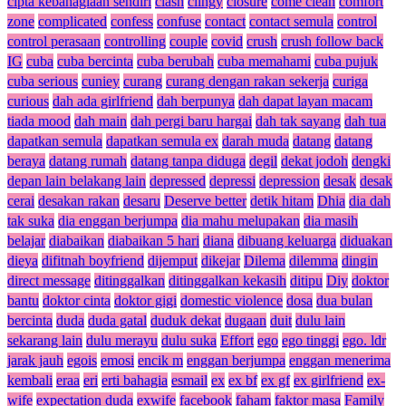
cipta kebahagiaan sendiri
clash
clingy
closure
come clean
comfort
zone
complicated
confess
confuse
contact
contact semula
control
control perasaan
controlling
couple
covid
crush
crush follow back
IG
cuba
cuba bercinta
cuba berubah
cuba memahami
cuba pujuk
cuba serious
cuniey
curang
curang dengan rakan sekerja
curiga
curious
dah ada girlfriend
dah berpunya
dah dapat layan macam
tiada mood
dah main
dah pergi baru hargai
dah tak sayang
dah tua
dapatkan semula
dapatkan semula ex
darah muda
datang
datang
beraya
datang rumah
datang tanpa diduga
degil
dekat jodoh
dengki
depan lain belakang lain
depressed
depressi
depression
desak
desak
cerai
desakan rakan
desaru
Deserve better
detik hitam
Dhia
dia dah
tak suka
dia enggan berjumpa
dia mahu melupakan
dia masih
belajar
diabaikan
diabaikan 5 hari
diana
dibuang keluarga
diduakan
dieya
difitnah boyfriend
dijemput
dikejar
Dilema
dilemma
dingin
direct message
ditinggalkan
ditinggalkan kekasih
ditipu
Diy
doktor
bantu
doktor cinta
doktor gigi
domestic violence
dosa
dua bulan
bercinta
duda
duda gatal
duduk dekat
dugaan
duit
dulu lain
sekarang lain
dulu merayu
dulu suka
Effort
ego
ego tinggi
ego. ldr
jarak jauh
egois
emosi
encik m
enggan berjumpa
enggan menerima
kembali
eraa
eri
erti bahagia
esmail
ex
ex bf
ex gf
ex girlfriend
ex-
wife
expectation duda
exwife
facebook
faham
faktor masa
Family