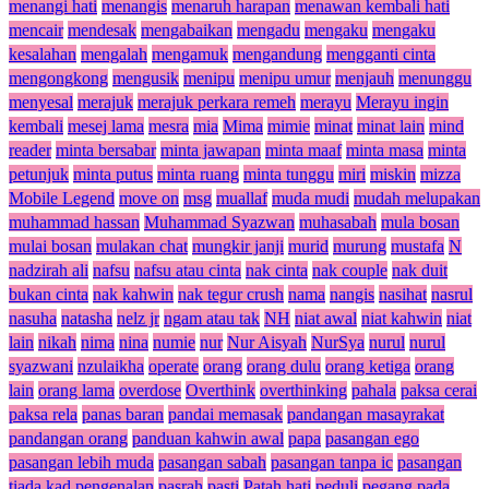
menangi hati
menangis
menaruh harapan
menawan kembali hati
mencair
mendesak
mengabaikan
mengadu
mengaku
mengaku
kesalahan
mengalah
mengamuk
mengandung
mengganti cinta
mengongkong
mengusik
menipu
menipu umur
menjauh
menunggu
menyesal
merajuk
merajuk perkara remeh
merayu
Merayu ingin
kembali
mesej lama
mesra
mia
Mima
mimie
minat
minat lain
mind
reader
minta bersabar
minta jawapan
minta maaf
minta masa
minta
petunjuk
minta putus
minta ruang
minta tunggu
miri
miskin
mizza
Mobile Legend
move on
msg
muallaf
muda mudi
mudah melupakan
muhammad hassan
Muhammad Syazwan
muhasabah
mula bosan
mulai bosan
mulakan chat
mungkir janji
murid
murung
mustafa
N
nadzirah ali
nafsu
nafsu atau cinta
nak cinta
nak couple
nak duit
bukan cinta
nak kahwin
nak tegur crush
nama
nangis
nasihat
nasrul
nasuha
natasha
nelz jr
ngam atau tak
NH
niat awal
niat kahwin
niat
lain
nikah
nima
nina
numie
nur
Nur Aisyah
NurSya
nurul
nurul
syazwani
nzulaikha
operate
orang
orang dulu
orang ketiga
orang
lain
orang lama
overdose
Overthink
overthinking
pahala
paksa cerai
paksa rela
panas baran
pandai memasak
pandangan masayrakat
pandangan orang
panduan kahwin awal
papa
pasangan ego
pasangan lebih muda
pasangan sabah
pasangan tanpa ic
pasangan
tiada kad pengenalan
pasrah
pasti
Patah hati
peduli
pegang pada