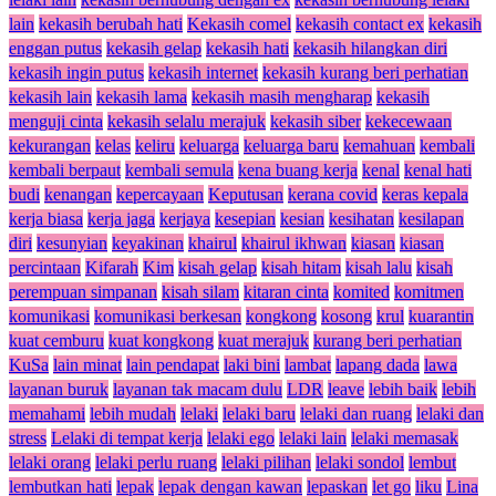
lain
kekasih berubah hati
Kekasih comel
kekasih contact ex
kekasih
enggan putus
kekasih gelap
kekasih hati
kekasih hilangkan diri
kekasih ingin putus
kekasih internet
kekasih kurang beri perhatian
kekasih lain
kekasih lama
kekasih masih mengharap
kekasih
menguji cinta
kekasih selalu merajuk
kekasih siber
kekecewaan
kekurangan
kelas
keliru
keluarga
keluarga baru
kemahuan
kembali
kembali berpaut
kembali semula
kena buang kerja
kenal
kenal hati
budi
kenangan
kepercayaan
Keputusan
kerana covid
keras kepala
kerja biasa
kerja jaga
kerjaya
kesepian
kesian
kesihatan
kesilapan
diri
kesunyian
keyakinan
khairul
khairul ikhwan
kiasan
kiasan
percintaan
Kifarah
Kim
kisah gelap
kisah hitam
kisah lalu
kisah
perempuan simpanan
kisah silam
kitaran cinta
komited
komitmen
komunikasi
komunikasi berkesan
kongkong
kosong
krul
kuarantin
kuat cemburu
kuat kongkong
kuat merajuk
kurang beri perhatian
KuSa
lain minat
lain pendapat
laki bini
lambat
lapang dada
lawa
layanan buruk
layanan tak macam dulu
LDR
leave
lebih baik
lebih
memahami
lebih mudah
lelaki
lelaki baru
lelaki dan ruang
lelaki dan
stress
Lelaki di tempat kerja
lelaki ego
lelaki lain
lelaki memasak
lelaki orang
lelaki perlu ruang
lelaki pilihan
lelaki sondol
lembut
lembutkan hati
lepak
lepak dengan kawan
lepaskan
let go
liku
Lina