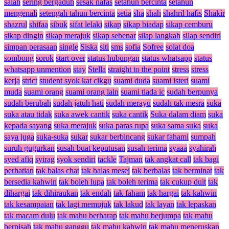
salah
sering bergaduh
sesak nafas
setahun bercinta
setahun
mengenali
setengah tahun bercinta
setia
sha
shah
shahril hafis
Shakir
shazrul
shifaa
sibuk
sifat lelaki
sikap
sikap biadap
sikap cemburu
sikap dingin
sikap merajuk
sikap sebenar
silap langkah
silap sendiri
simpan perasaan
single
Siska
siti
sms
sofia
Sofree
solat doa
sombong
sorok
start over
status hubungan
status whatsapp
status
whatsapp unmention
stay
Stella
straight to the point
stress
stress
kerja
strict
student syok kat cikgu
suami duda
suami isteri
suami
muda
suami orang
suami orang lain
suami tiada ic
sudah berpunya
sudah berubah
sudah jatuh hati
sudah merayu
sudah tak mesra
suka
suka atau tidak
suka awek cantik
suka cantik
Suka dalam diam
suka
kepada sayang
suka merajuk
suka paras rupa
suka sama suka
suka
saya juga
suka-suka
sukar
sukar berbincang
sukar fahami
sumpah
suruh gugurkan
susah buat keputusan
susah terima
syaaa
syahirah
syed afiq
syirag
syok sendiri
tackle
Tajman
tak angkat call
tak bagi
perhatian
tak balas chat
tak balas mesej
tak berbalas
tak berminat
tak
bersedia kahwin
tak boleh lupa
tak boleh terima
tak cukup duit
tak
dihargai
tak dihiraukan
tak endah
tak faham
tak hargai
tak kahwin
tak kesampaian
tak lagi memujuk
tak lakud
tak layan
tak lepaskan
tak macam dulu
tak mahu berharap
tak mahu berjumpa
tak mahu
berpisah
tak mahu ganggu
tak mahu kahwin
tak mahu meneruskan