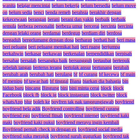
wanita
belajar mencintai
belum bekerja
belum bersedia
belum move
on
belum sedia
benci
benda remeh
berahsia
berakhir dengan
kekecewaan
berangan
berani
berani dan yakin
berbaik
berbaik
semula
berbeza personaliti
berbeza umur
bercerai
bercinta
bercinta
dengan lelaki orang
berdamai
berdegup
berdiam diri
berdosa
bergaduh
bergelumang dengan dosa
berharap
berhati hati
beri masa
beri peluang
beri peluang memikat hati
beri ruang
berjumpa
berkahwin
berkasar
berkawan
berkenalan
berpendidikan
berpisah
bersabar
bersalah
bersangka baik
bersungguh
bertaubat
bertepuk
sebelah tangan
berterus terang
bertolak ansur
bertunang
berubah
berubah arah
berubah hati
berulang
bf
bf curang
bf kecewa
bf main
bf menipu
bf tawar hati
bf tinggal
Biana
biarkan dia bahagia
bin
hidup baru
bincang
Bingung
bini
bini minta cerai
block
block
Facebook
block fb
block ig
block instagram
block twitter
block
whatsApp
blur
boleh ke
boyfren tak nak tanggungjawab
boyfriend
boyfriend bela adik
Boyfriend controlling
boyfriend curang
boyfriend ego
boyfriend fitnah
boyfriend internet
boyfriend kaki
maki
boyfriend kaki pukul
boyfriend merayu ingin kembali
Boyfriend pernah check in dengan ex
boyfriend social media
boyfriend suka merajuk
boyfriend suruh gugurkan
boyfriend tak