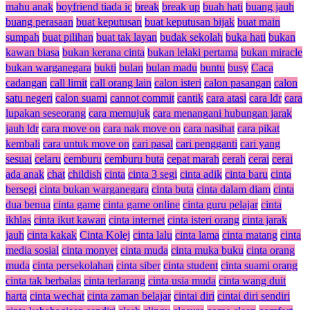
mahu anak
boyfriend tiada ic
break
break up
buah hati
buang jauh
buang perasaan
buat keputusan
buat keputusan bijak
buat main
sumpah
buat pilihan
buat tak layan
budak sekolah
buka hati
bukan
kawan biasa
bukan kerana cinta
bukan lelaki pertama
bukan miracle
bukan warganegara
bukti
bulan
bulan madu
buntu
busy
Caca
cadangan
call limit
call orang lain
calon isteri
calon pasangan
calon
satu negeri
calon suami
cannot commit
cantik
cara atasi
cara ldr
cara
lupakan seseorang
cara memujuk
cara menangani hubungan jarak
jauh ldr
cara move on
cara nak move on
cara nasihat
cara pikat
kembali
cara untuk move on
cari pasal
cari pengganti
cari yang
sesuai
celaru
cemburu
cemburu buta
cepat marah
cerah
cerai
cerai
ada anak
chat
childish
cinta
cinta 3 segi
cinta adik
cinta baru
cinta
bersegi
cinta bukan warganegara
cinta buta
cinta dalam diam
cinta
dua benua
cinta game
cinta game online
cinta guru pelajar
cinta
ikhlas
cinta ikut kawan
cinta internet
cinta isteri orang
cinta jarak
jauh
cinta kakak
Cinta Kolej
cinta lalu
cinta lama
cinta matang
cinta
media sosial
cinta monyet
cinta muda
cinta muka buku
cinta orang
muda
cinta persekolahan
cinta siber
cinta student
cinta suami orang
cinta tak berbalas
cinta terlarang
cinta usia muda
cinta wang duit
harta
cinta wechat
cinta zaman belajar
cintai diri
cintai diri sendiri